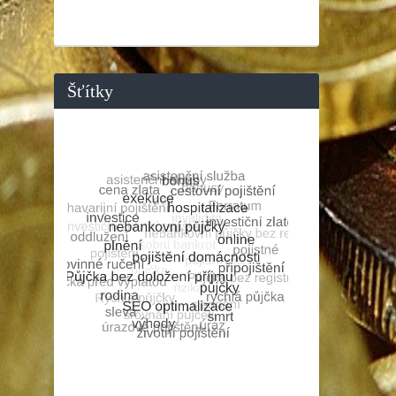
Šťítky