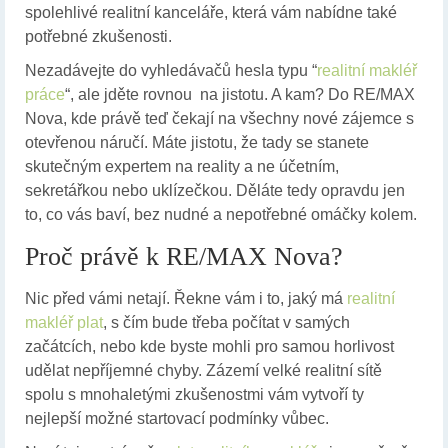
spolehlivé realitní kanceláře, která vám nabídne také
potřebné zkušenosti.
Nezadávejte do vyhledávačů hesla typu “
realitní makléř
práce
“, ale jděte rovnou na jistotu. A kam? Do RE/MAX
Nova, kde právě teď čekají na všechny nové zájemce s
otevřenou náručí. Máte jistotu, že tady se stanete
skutečným expertem na reality a ne účetním,
sekretářkou nebo uklízečkou. Děláte tedy opravdu jen
to, co vás baví, bez nudné a nepotřebné omáčky kolem.
Proč právě k RE/MAX Nova?
Nic před vámi netají. Řekne vám i to, jaký má
realitní
makléř plat
, s čím bude třeba počítat v samých
začátcích, nebo kde byste mohli pro samou horlivost
udělat nepříjemné chyby. Zázemí velké realitní sítě
spolu s mnohaletými zkušenostmi vám vytvoří ty
nejlepší možné startovací podmínky vůbec.