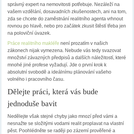
správný expert na nemovitosti potřebuje. Nezáleží na
vašem vzdělání, dosavadních zkušenostech, ani na tom,
zda se chcete do zaměstnání realitního agenta vrhnout
rovnou po hlavě, nebo pro začátek zkusit štěstí třeba jen
na poloviční úvazek.
Práce realitního makléře
není prozatím v našich
zákonech nijak vymezena. Nebude vás tedy svazovat
množství závazných předpisů a dalších náležitostí, které
mnohé jiné profese vyžadují. Jde o první krok k
absolutní svobodě a ideálnímu plánování vašeho
volného i pracovního času.
Dělejte práci, která vás bude
jednoduše bavit
Nedělejte však stejné chyby jako mnozí před vámi a
nesnažte se složitými vodami realit proplavat na vlastní
pěst. Poohlédněte se raději po zázemí prověřené a