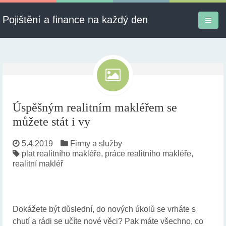
Pojištění a finance na každý den
Firmy a služby
Informace
Pojištění
Úspěšným realitním makléřem se
můžete stát i vy
Půjčky
5.4.2019
Firmy a služby
Ekonomika
plat realitního makléře
,
práce realitního makléře
,
realitní makléř
Kontakt
Dokážete být důslední, do nových úkolů se vrháte s
chutí a rádi se učíte nové věci? Pak máte všechno, co