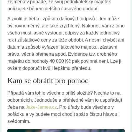
zejména v případě, že svůj podnikatelský majetek
pořizujete během delšího časového období.
A zvolit je třeba i způsob daňových odpisů – ten může
být rovnoměrný, ale také zrychlený. Nakonec vám z toho
všeho musí jasně vystoupit odpisy za každý jednotlivý
rok i zůstatkové ceny za téže období. A nesmí chybět ani
datum a způsob vyřazení takového majetku, zástavní
právo, věcná břemena apod. Evidence tzv. drobného
majetku do hodnoty 40 000 Kč pak povinná není. Lze ji
ovšem doporučit kvůli lepšímu přehledu.
Kam se obrátit pro pomoc
Připadá vám tohle všechno příliš složité? Nechte to na
odbornících. Jednoduše a přehledně vám to uspořádají
třeba na
Jake-James.cz
. Pro úřady bude všechno v
pořádku a vy budete moci chodit spát s čistou hlavou i
svědomím.