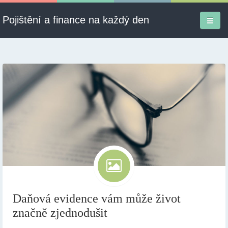
Pojištění a finance na každý den
Firmy a služby
Informace
Pojištění
Půjčky
Ekonomika
Kontakt
Daňová evidence vám může život
značně zjednodušit