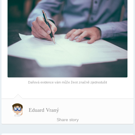
Daňová evidence vám může život značně zjednodušit
Eduard Vraný
Share story