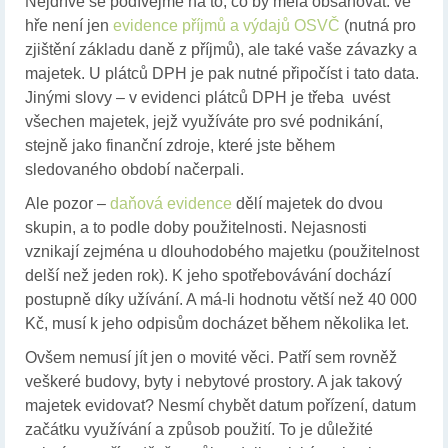
Nejdříve se podívejme na to, co by měla obsahovat: ve
hře není jen
evidence příjmů a výdajů OSVČ
(nutná pro
zjištění základu daně z příjmů), ale také vaše závazky a
majetek. U plátců DPH je pak nutné připočíst i tato data.
Jinými slovy – v evidenci plátců DPH je třeba uvést
všechen majetek, jejž využíváte pro své podnikání,
stejně jako finanční zdroje, které jste během
sledovaného období načerpali.
Ale pozor –
daňová evidence
dělí majetek do dvou
skupin, a to podle doby použitelnosti. Nejasnosti
vznikají zejména u dlouhodobého majetku (použitelnost
delší než jeden rok). K jeho spotřebovávání dochází
postupně díky užívání. A má-li hodnotu větší než 40 000
Kč, musí k jeho odpisům docházet během několika let.
Ovšem nemusí jít jen o movité věci. Patří sem rovněž
veškeré budovy, byty i nebytové prostory. A jak takový
majetek evidovat? Nesmí chybět datum pořízení, datum
začátku využívání a způsob použití. To je důležité