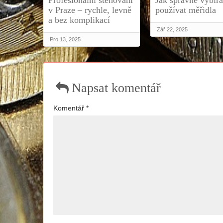
Profesionální stěhování
Jak správně vybíra
v Praze – rychle, levně
používat měřidla
a bez komplikací
Zář 22, 2025
Pro 13, 2025
Napsat komentář
Komentář
*