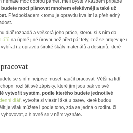
en nemáte moc dobrou paměť, měli byste v každém případě
í
budete moci plánovat mnohem efektivněji a také už
ost
. Předpokladem k tomu je opravdu kvalitní a přehledný
adost.
mu diář rozpadá a veškerá jeho práce, kterou si s ním dal
diářů
na úplně jiné úrovni než před pár lety, což se projevuje i
vybírat i z opravdu široké škály materiálů a designů, které
 pracovat
dete se s ním nejprve muset naučit pracovat. Většina lidí
chopni rozlišit své zápisky, které jim jsou pak ve své
dě vytvořit systém, podle kterého budete jednotlivé
denní diář
, vytvořte si vlastní škálu barev, které budou
lit je však můžete i podle toho, zda se jedná o rodinu či
de vyhovovat, a hlavně se v něm vyznáte.