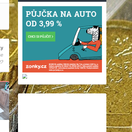
ky
se
t?