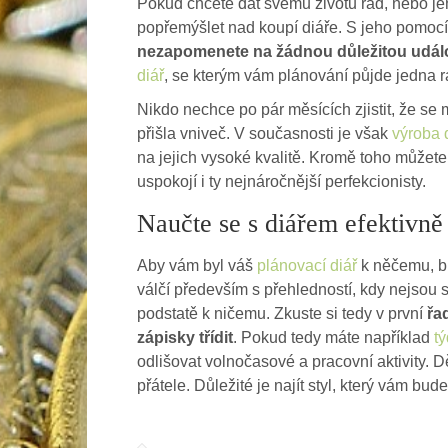
Pokud chcete dát svému životu řád, nebo j
popřemýšlet nad koupí diáře. S jeho pomoc
nezapomenete na žádnou důležitou udál
diář
, se kterým vám plánování půjde jedna r
Nikdo nechce po pár měsících zjistit, že se 
přišla vniveč. V současnosti je však
výroba 
na jejich vysoké kvalitě. Kromě toho můžete 
uspokojí i ty nejnáročnější perfekcionisty.
Naučte se s diářem efektivně
Aby vám byl váš
plánovací diář
k něčemu, bu
válčí především s přehledností, kdy nejsou s
podstatě k ničemu. Zkuste si tedy v první
řa
zápisky třídit
. Pokud tedy máte například
tý
odlišovat volnočasové a pracovní aktivity. Dě
přátele. Důležité je najít styl, který vám bu