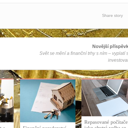
Share story
Novější příspěv
Svět se mění a finanční trhy s ním – vyplatí 
investova
Repasované počítače
jako chytrá volba se