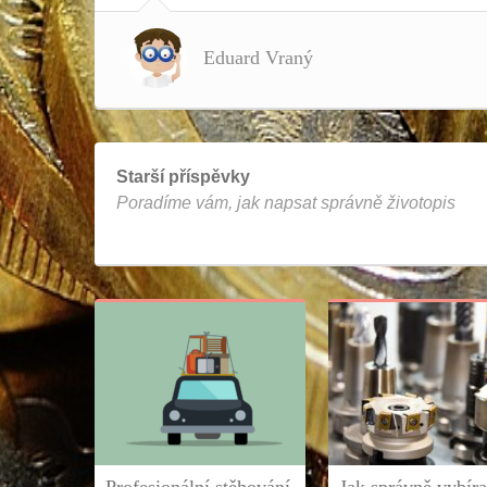
Eduard Vraný
Starší příspěvky
Poradíme vám, jak napsat správně životopis