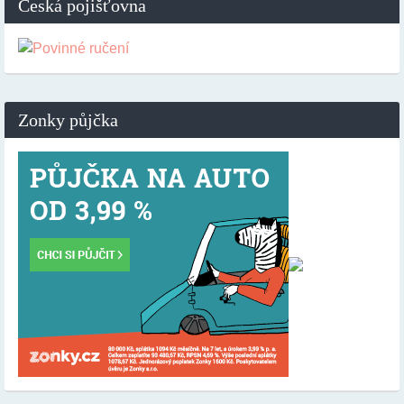
Česká pojišťovna
Zonky půjčka