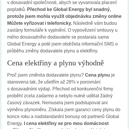
v dosavadní společnosti, abych se vyvarovala placení
poplatků.
Přechod ke Global Energy byl snadný,
protože jsem mohla využít objednávku změny online
Můžete vyřizovat i telefonicky.
Následně vám budou
zaslány formuláře k vyplnění. O vypovězení smlouvy u
mého dosavadního dodavatele se postarala sama
Global Energy a poté jsem obdržela informační SMS o
průběhu změny dodavatele plynu a elektřiny.
Cena elektřiny a plynu výhodně
Proč jsem změnila dodavatele plynu?
Cena plynu
je
stanovena tak, že ušetřím až 28% v porovnání
s dosavadními výdaji. Přechod od konkurenční firmy
proběhl zcela zadarmo a nebylo nutné udělat žádný
časový závazek. Nemusela jsem podstupovat ani
výměnu plynoměru. Získala jsem garanci ceny plynu do
konce roku a nadstandardní bonusy od partnerů Global
Energy.
I cena elektřiny se pro mou domácnost