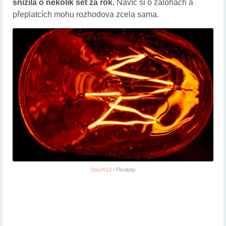
snížila o několik set za rok.
Navíc si o zálohách a
přeplatcích mohu rozhodova zcela sama.
Josch13
/ Pixabay