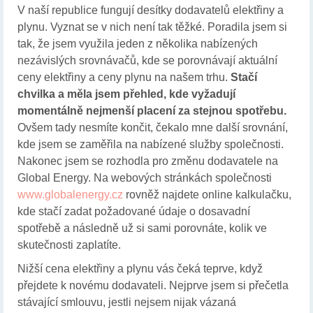
V naší republice fungují desítky dodavatelů elektřiny a
plynu. Vyznat se v nich není tak těžké. Poradila jsem si
tak, že jsem využila jeden z několika nabízených
nezávislých srovnávačů, kde se porovnávají aktuální
ceny elektřiny a ceny plynu na našem trhu.
Stačí
chvilka a měla jsem přehled, kde vyžadují
momentálně nejmenší placení za stejnou spotřebu.
Ovšem tady nesmíte končit, čekalo mne další srovnání,
kde jsem se zaměřila na nabízené služby společnosti.
Nakonec jsem se rozhodla pro změnu dodavatele na
Global Energy. Na webových stránkách společnosti
www.globalenergy.cz
rovněž najdete online kalkulačku,
kde stačí zadat požadované údaje o dosavadní
spotřebě a následně už si sami porovnáte, kolik ve
skutečnosti zaplatíte.
Nižší cena elektřiny a plynu vás čeká teprve, když
přejdete k novému dodavateli. Nejprve jsem si přečetla
stávající smlouvu, jestli nejsem nijak vázaná