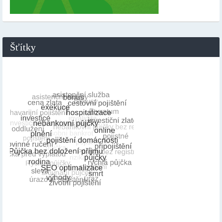
Šťítky