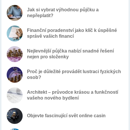
Jak si vybrat výhodnou půjčku a
nepřeplatit?
Finanční poradenství jako klíč k úspěšné
správě vašich financí
Nejlevnější půjčka nabízí snadné řešení
nejen pro složenky
Proč je důležité provádět lustraci fyzických
osob?
Architekt – průvodce krásou a funkčností
vašeho nového bydlení
Objevte fascinující svět online casin