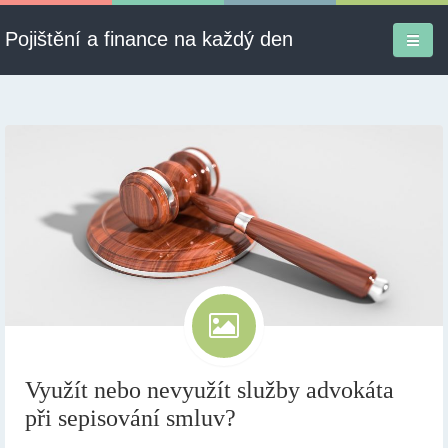
Pojištění a finance na každý den
Firmy a služby
Informace
Pojištění
Půjčky
Ekonomika
Kontakt
Využít nebo nevyužít služby advokáta
při sepisování smluv?