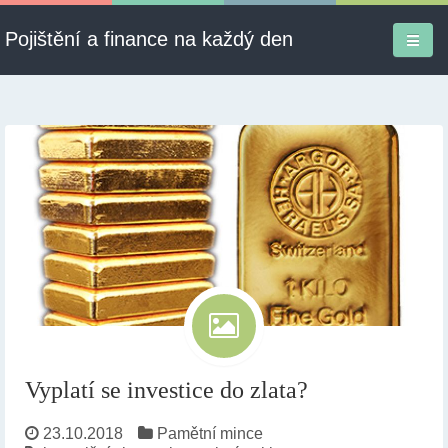
Pojištění a finance na každý den
Firmy a služby
Informace
Pojištění
Půjčky
Ekonomika
Kontakt
Vyplatí se investice do zlata?
23.10.2018
Pamětní mince