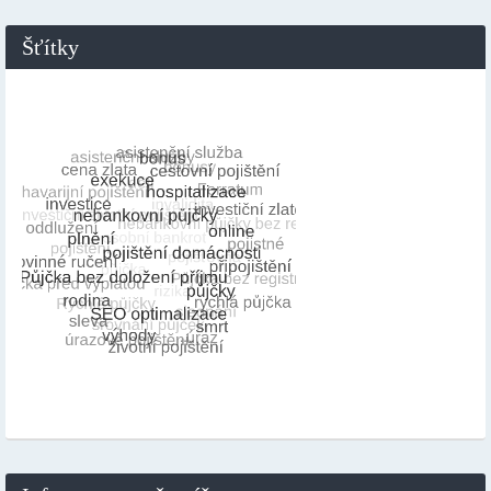
Šťítky