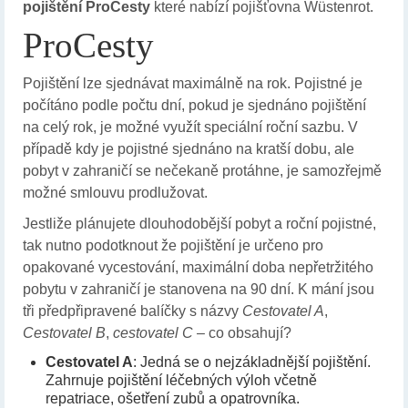
pojištění ProCesty
které nabízí pojišťovna Wüstenrot.
ProCesty
Pojištění lze sjednávat maximálně na rok. Pojistné je
počítáno podle počtu dní, pokud je sjednáno pojištění
na celý rok, je možné využít speciální roční sazbu. V
případě kdy je pojistné sjednáno na kratší dobu, ale
pobyt v zahraničí se nečekaně protáhne, je samozřejmě
možné smlouvu prodlužovat.
Jestliže plánujete dlouhodobější pobyt a roční pojistné,
tak nutno podotknout že pojištění je určeno pro
opakované vycestování, maximální doba nepřetržitého
pobytu v zahraničí je stanovena na 90 dní. K mání jsou
tři předpřipravené balíčky s názvy
Cestovatel A
,
Cestovatel B
,
cestovatel C
– co obsahují?
Cestovatel A
: Jedná se o nejzákladnější pojištění.
Zahrnuje pojištění léčebných výloh včetně
repatriace, ošetření zubů a opatrovníka.