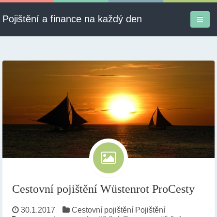
Pojištění a finance na každý den
Firmy a služby
Informace
Pojištění
Půjčky
Ekonomika
Kontakt
Cestovní pojištění Wüstenrot ProCesty
30.1.2017
Cestovní pojištění
Pojištění