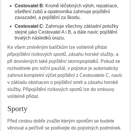
Cestovatel B
: Kromě léčebných výloh, repatriace,
ošetření zubů a opatrovníka zahrnuje pojištění
zavazadel, a pojištění za škodu.
Cestovatel C
: Zahrnuje všechny základní položky
stejné jako Cestovatel A i B, a dále navíc pojištění
trvalých následků úrazu.
Ke všem zmíněným balíčkům lze volitelně přidat
připojištění rizikových sportů
,
zásahu horské služby
, a
při dovolených také
pojištění stornopoplatků
. Pokud se
rozhodnete pro roční paušál, v pojistce je automaticky
zahrnut kompletní výčet pojištění z Cestovatele C, navíc
v základu obohacen o pojištění smrti a zásahu horské
služby. Připojištění rizikových sportů lze do smlouvy
volitelně přidat.
Sporty
Před cestou dobře zvažte kterým sportům se budete
věnovat a pečlivě se podívejte do pojistných podmínek.