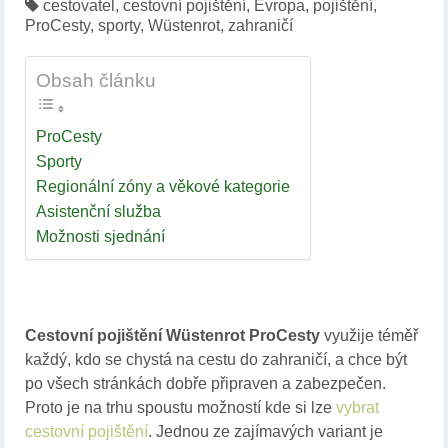
cestovatel
,
cestovní pojištění
,
Evropa
,
pojištění
,
ProCesty
,
sporty
,
Wüstenrot
,
zahraničí
Obsah článku
ProCesty
Sporty
Regionální zóny a věkové kategorie
Asistenční služba
Možnosti sjednání
Cestovní pojištění Wüstenrot ProCesty
využije téměř
každý, kdo se chystá na cestu do zahraničí, a chce být
po všech stránkách dobře připraven a zabezpečen.
Proto je na trhu spoustu možností kde si lze
vybrat
cestovní pojištění
. Jednou ze zajímavých variant je