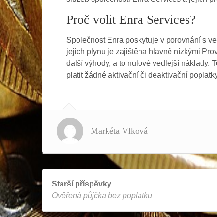
Proč volit Enra Services?
Společnost Enra poskytuje v porovnání s ve
jejich plynu je zajištěna hlavně nízkými Pro
další výhody, a to nulové vedlejší náklady. 
platit žádné aktivační či deaktivační poplatk
Markéta Vlková
Starší příspěvky
Ověřená půjčka bez poplatku