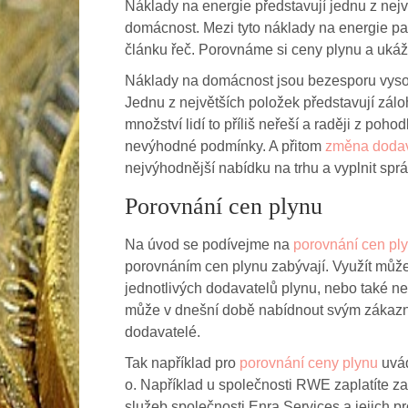
Náklady na energie představují jednu z nej
domácnost. Mezi tyto náklady na energie pat
článku řeč. Porovnáme si ceny plynu a ukáž
Náklady na domácnost jsou bezesporu vysoké
Jednu z největších položek představují zálo
množství lidí to příliš neřeší a raději z poho
nevýhodné podmínky. A přitom
změna dodav
nejvýhodnější nabídku na trhu a vyplnit spr
Porovnání cen plynu
Na úvod se podívejme na
porovnání cen pl
porovnáním cen plynu zabývají. Využít můžet
jednotlivých dodavatelů plynu, nebo také n
může v dnešní době nabídnout svým zákazní
dodavatelé.
Tak například pro
porovnání ceny plynu
uvád
o. Například u společnosti RWE zaplatíte za
služeb společnosti Enra Services a jejich p