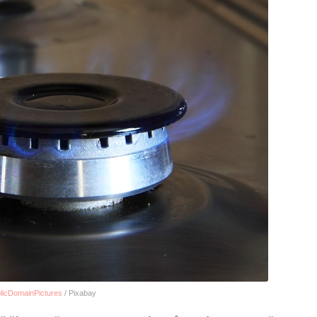
licDomainPictures
/ Pixabay