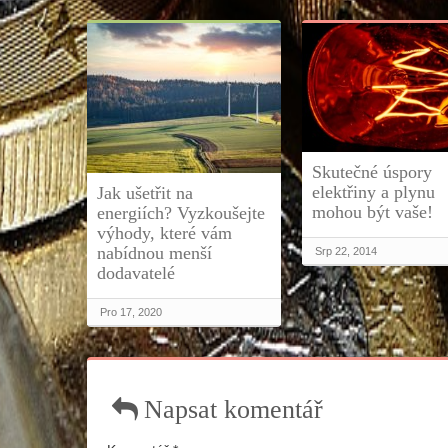
Skutečné úspory
elektřiny a plynu
Jak ušetřit na
mohou být vaše!
energiích? Vyzkoušejte
výhody, které vám
nabídnou menší
Srp 22, 2014
dodavatelé
Pro 17, 2020
Napsat komentář