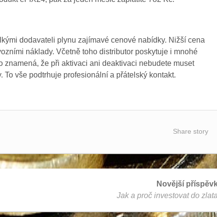
lkými dodavateli plynu zajímavé cenové nabídky. Nižší cena
vozními náklady. Včetně toho distributor poskytuje i mnohé
To znamená, že při aktivaci ani deaktivaci nebudete muset
y. To vše podtrhuje profesionální a přátelský kontakt.
Share story
Novější příspěv
Jak a proč investovat do zlat