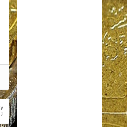
ky
a?