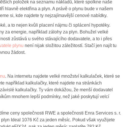
větších položek na seznamu nákladů, které spolkne naše
ří hlavně elektřina a plyn. A právě o plynu bude v našem
eme si, kde najdete ty nejzajímavější cenové nabídky.
, a to nejen kvůli placení nájmu či splácení hypotéky.
hy za energie, například zálohy za plyn. Bohužel velké
dlnosti zůstává u svého stávajícího dodavatele, a to i přes
atele plynu
není nijak složitou záležitostí. Stačí jen najít tu
ávnou žádost.
ynu
. Na internetu najdete velké množství kalkulaček, které se
e například kalkulačky, které najdete na stránkách
ezávislé kalkulačky. Ty vám dokážou, že menší dodavatel
kům mnohem lepší podmínky, než jaké poskytují velcí
íme ceny společnosti RWE a společnosti Enra Services s. r.
 plyn Ideal 1076 Kč za jeden měsíc. Pokud však využijete
rodukt eFIX24, pak za jeden měsíc zaplatíte 782 Kč.