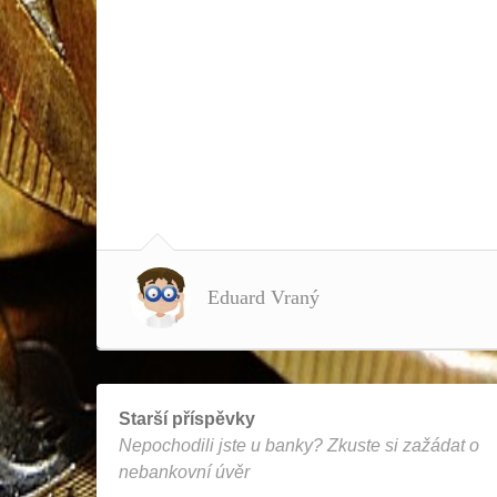
Eduard Vraný
Starší příspěvky
Nepochodili jste u banky? Zkuste si zažádat o
nebankovní úvěr