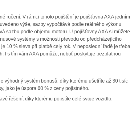
né ručení. V rámci tohoto pojištění je pojišťovna AXA jedním
o uvedeno výše, sazby vypočítává podle reálného výkonu
ává sazbu podle objemu motoru. U pojišťovny AXA si můžete
í bonusové systémy s možností převodu od předcházejícího
 je 10 % sleva při platbě celý rok. V neposlední řadě je třeba
ch. I s tím vám AXA pomůže, neboť poskytuje bezplatnou
e výhodný systém bonusů, díky kterému ušetříte až 30 tisíc
y, jako je úspora 60 % z ceny pojistného.
é řešení, díky kterému pojistíte celé svoje vozidlo.