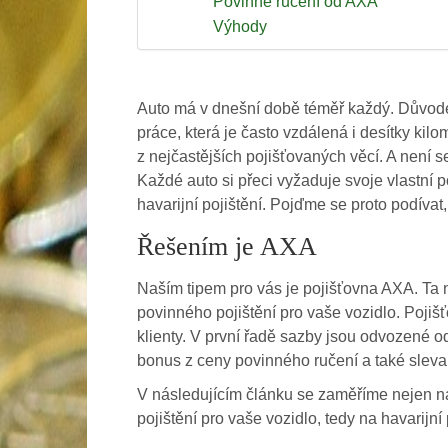
Povinné ručení od AXA
Výhody
Auto má v dnešní době téměř každý. Důvod
práce, která je často vzdálená i desítky kil
z nejčastějších pojišťovaných věcí. A není s
Každé auto si přeci vyžaduje svoje vlastní p
havarijní pojištění. Pojďme se proto podívat
Řešením je AXA
Naším tipem pro vás je pojišťovna AXA. Ta 
povinného pojištění pro vaše vozidlo. Poji
klienty. V první řadě sazby jsou odvozené 
bonus z ceny povinného ručení a také sleva 
V následujícím článku se zaměříme nejen na
pojištění pro vaše vozidlo, tedy na havarijní 