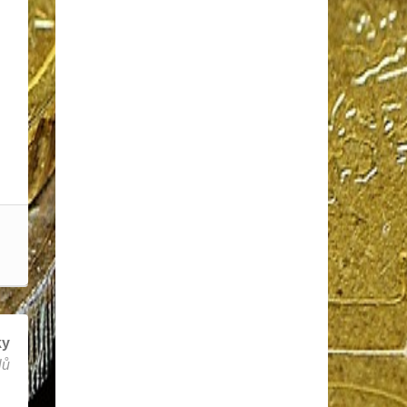
ky
lů