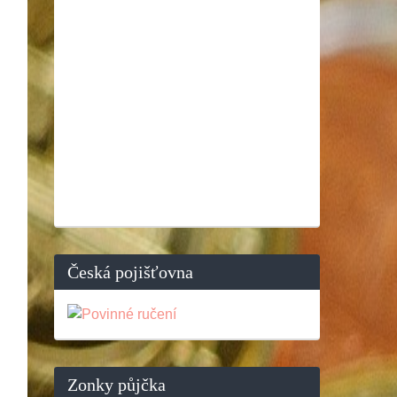
Česká pojišťovna
Zonky půjčka