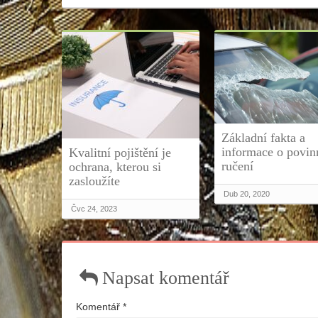
Základní fakta a
informace o povi
Kvalitní pojištění je
ručení
ochrana, kterou si
zasloužíte
Dub 20, 2020
Čvc 24, 2023
Napsat komentář
Komentář
*