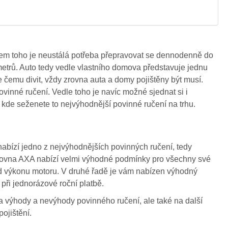
em toho je neustálá potřeba přepravovat se dennodenně do
ometrů. Auto tedy vedle vlastního domova představuje jednu
e čemu divit, vždy zrovna auta a domy pojištěny být musí.
ovinné ručení. Vedle toho je navíc možné sjednat si i
, kde seženete to nejvýhodnější povinné ručení na trhu.
nabízí jedno z nejvýhodnějších povinných ručení, tedy
šťovna AXA nabízí velmi výhodné podmínky pro všechny své
od výkonu motoru. V druhé řadě je vám nabízen výhodný
při jednorázové roční platbě.
 výhody a nevýhody povinného ručení, ale také na další
pojištění.