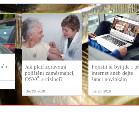
nném
Jak platí zdravotní
Pojistit si byt jde i p
pojištění zaměstnanci,
internet aneb dejte
OSVČ a cizinci?
šanci novinkám
Bře 20, 2020
Lis 26, 2019