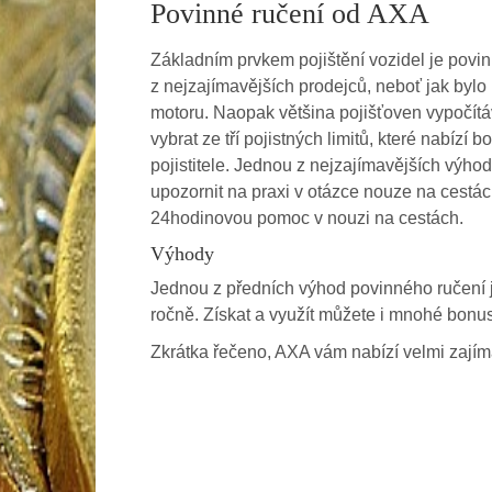
Povinné ručení od AXA
Základním prvkem pojištění vozidel je povin
z nejzajímavějších prodejců, neboť jak byl
motoru. Naopak většina pojišťoven vypočít
vybrat ze tří pojistných limitů, které nabíz
pojistitele. Jednou z nejzajímavějších výhod
upozornit na praxi v otázce nouze na cestá
24hodinovou pomoc v nouzi na cestách.
Výhody
Jednou z předních výhod povinného ručení j
ročně. Získat a využít můžete i mnohé bonus
Zkrátka řečeno, AXA vám nabízí velmi zajímav