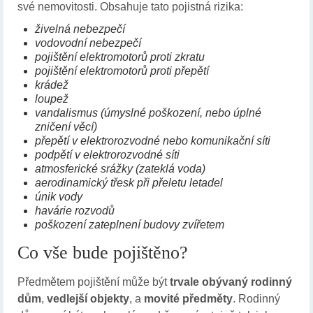
své nemovitosti. Obsahuje tato pojistná rizika:
živelná nebezpečí
vodovodní nebezpečí
pojištění elektromotorů proti zkratu
pojištění elektromotorů proti přepětí
krádež
loupež
vandalismus (úmyslné poškození, nebo úplné
zničení věcí)
přepětí v elektrorozvodné nebo komunikační síti
podpětí v elektrorozvodné síti
atmosferické srážky (zateklá voda)
aerodinamický třesk při přeletu letadel
únik vody
havárie rozvodů
poškození zateplnení budovy zvířetem
Co vše bude pojištěno?
Předmětem pojištění může být
trvale obývaný rodinný
dům
,
vedlejší objekty
, a
movité předměty
. Rodinný