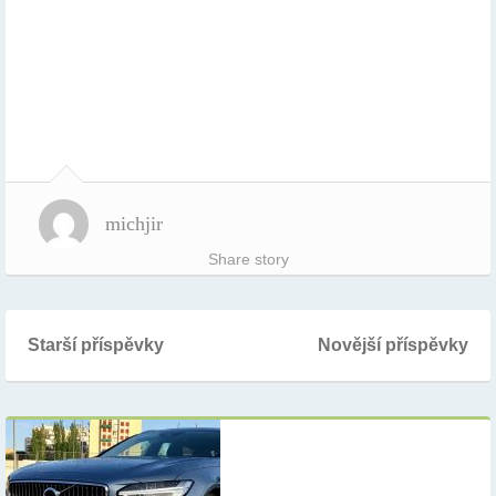
michjir
Share story
Starší příspěvky
Novější příspěvky