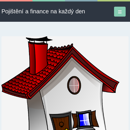
Pojištění a finance na každý den
Firmy a služby
Informace
Pojištění
Půjčky
Ekonomika
Kontakt