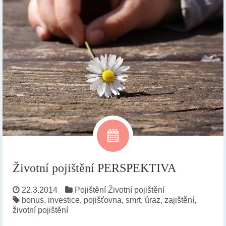
Životní pojištění PERSPEKTIVA
22.3.2014
Pojištění
Životní pojištění
bonus
,
investice
,
pojišťovna
,
smrt
,
úraz
,
zajištění
,
životní pojištění