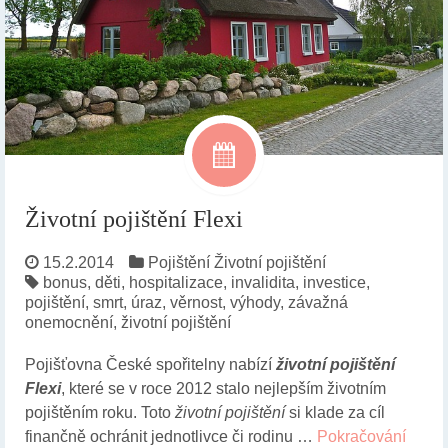
Životní pojištění Flexi
15.2.2014
Pojištění
Životní pojištění
bonus
,
děti
,
hospitalizace
,
invalidita
,
investice
,
pojištění
,
smrt
,
úraz
,
věrnost
,
výhody
,
závažná
onemocnění
,
životní pojištění
Pojišťovna České spořitelny nabízí
životní pojištění
Flexi
, které se v roce 2012 stalo nejlepším životním
pojištěním roku. Toto
životní pojištění
si klade za cíl
finančně ochránit jednotlivce či rodinu …
Pokračování