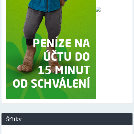
Šťítky