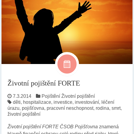
Životní pojištění FORTE
7.3.2014
Pojištění
Životní pojištění
děti
,
hospitalizace
,
investice
,
investování
,
léčení
úrazu
,
pojišťovna
,
pracovní neschopnost
,
rodina
,
smrt
,
životní pojištění
Životní pojištění FORTE ČSOB Pojišťovna
znamená
hlavně finanční ochranu celé rodiny před riziky, které