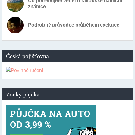
Co potřebujete vědět o rakouské dálniční
známce
Podrobný průvodce průběhem exekuce
Česká pojišťovna
Zonky půjčka