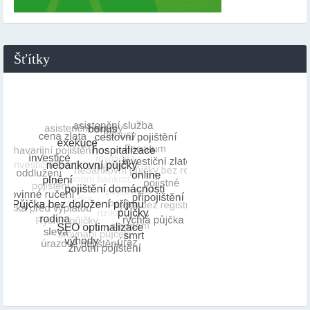
Šťítky