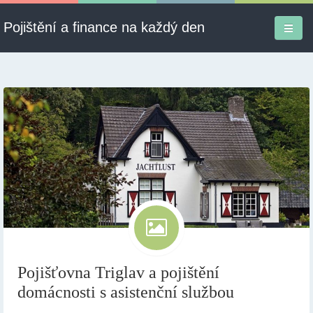
Pojištění a finance na každý den
Firmy a služby
Informace
Pojištění
Půjčky
Ekonomika
Kontakt
Pojišťovna Triglav a pojištění
domácnosti s asistenční službou