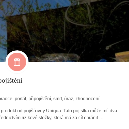
pojištění
oradce
,
portál
,
připojištění
,
smrt
,
úraz
,
zhodnocení
 produkt od pojišťovny Uniqua. Tato pojistka může mít dva
řednictvím rizikové složky, která má za cíl chránit …