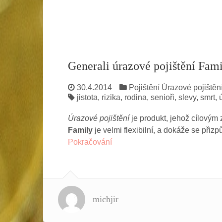
Generali úrazové pojištění Fam
30.4.2014
Pojištění
Úrazové pojištěn
jistota
,
rizika
,
rodina
,
senioři
,
slevy
,
smrt
,
Úrazové pojištění
je produkt, jehož cílovým 
Family
je velmi flexibilní, a dokáže se přiz
Pokračování
michjir