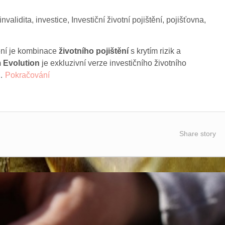
invalidita
,
investice
,
Investiční životní pojištění
,
pojišťovna
,
tění je kombinace
životního pojištění
s krytím rizik a
Evolution
je exkluzivní verze investičního životního
 …
Pokračování
Share story