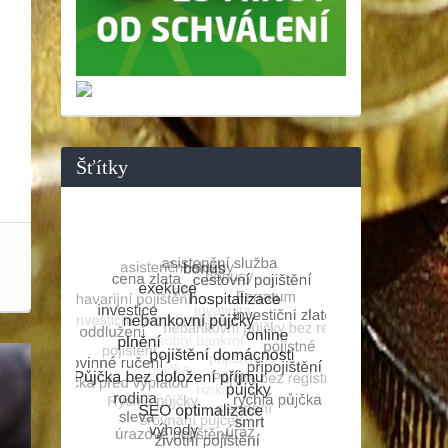
Šťítky