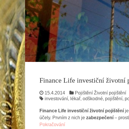
Finance Life investiční životní 
15.4.2014
Pojištění
Životní pojištění
investování
,
lékař
,
odškodné
,
pojištění
,
p
Finance Life investiční životní pojištění
je
účely. Prvním z nich je
zabezpečení
– prost
Pokračování