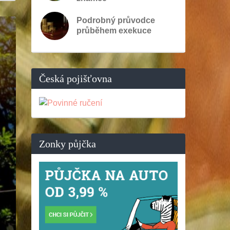
Podrobný průvodce
průběhem exekuce
Česká pojišťovna
Zonky půjčka