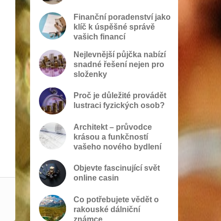
Finanční poradenství jako
klíč k úspěšné správě
vašich financí
Nejlevnější půjčka nabízí
snadné řešení nejen pro
složenky
Proč je důležité provádět
lustraci fyzických osob?
Architekt – průvodce
krásou a funkčností
vašeho nového bydlení
Objevte fascinující svět
online casin
Co potřebujete vědět o
rakouské dálniční
známce