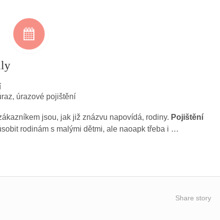
ily
í
úraz
,
úrazové pojištění
zákazníkem jsou, jak již znázvu napovídá, rodiny.
Pojištění
působit rodinám s malými dětmi, ale naoapk třeba i …
Share story