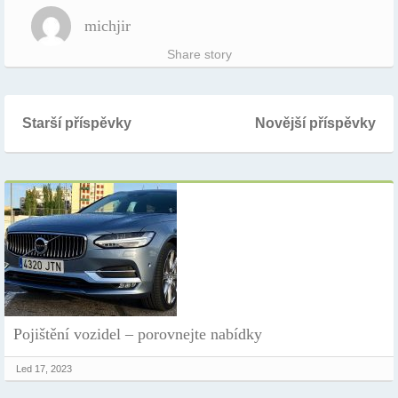
michjir
Share story
Starší příspěvky
Novější příspěvky
Pojištění vozidel – porovnejte nabídky
Led 17, 2023