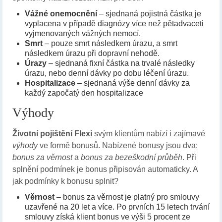
Vážné
onemocnění
– sjednaná pojistná částka je
vyplacena v případě diagnózy více než pětadvaceti
vyjmenovaných vážných nemocí.
Smrt
– pouze smrt následkem úrazu, a smrt
následkem úrazu při dopravní nehodě.
Úrazy
– sjednaná fixní částka na trvalé následky
úrazu, nebo denní dávky po dobu léčení úrazu.
Hospitalizace
– sjednaná výše denní dávky za
každý započatý den hospitalizace
Výhody
Životní pojištění Flexi
svým klientům nabízí i zajímavé
výhody
ve formě bonusů. Nabízené bonusy jsou dva:
bonus za věrnost
a
bonus za bezeškodní průběh
. Při
splnění podmínek je bonus připisován automaticky. A
jak podmínky k bonusu splnit?
Věrnost
– bonus za věrnost je platný pro smlouvy
uzavřené na 20 let a více. Po prvních 15 letech trvání
smlouvy získá klient bonus ve výši 5 procent ze