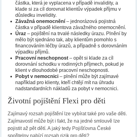
částka, která je vyplacena v případě invalidity, a
klade si za cíl dorovnat klientův výpadek příjmu v
důsledku invelidity.
Závažná
onemocnění
– jednorázová pojistná
částka v případě klientova závažného onemocnění.
Úraz
– pojištění na trvalé následky úrazu. Plnění by
mělo být sjednáno tak, aby klientům pomohlo s
financováním léčby úrazů, a případně s dorovnáním
výpadku příjmů.
Pracovní
neschopnost
– opět si klade za cíl
dorovnání schodku v rodinných příjmech, pokud je
klient v dlouhodobé pracovní neschopnosti.
Pobyt
v nemocnici
– plnění může být zajímavé
například pro klienty, kteří chtějí mít na úhradu
nadstandardních nákladů za pobyt v nemocnici.
Životní pojištění Flexi pro děti
Zajímavý rozsah pojištění lze vybírat také pro vaše děti.
Zajímavostí může být i fakt, že na jedné smlouvě lze
pojistit až pět dětí. A jaký tedy Pojišťovna České
spořitelny nabízí rozsah rizik pro děti?