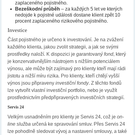
zaplaceného pojistného.
Bezeškodní průběh
– za každých 5 let ve kterých
nedojde k pojistné události dostane klient zpět 10
procent zaplaceného rizikového pojistného.
Investice
Část pojistného je určeno k investování. Je na zvážení
každého klienta, jakou zvolit strategii, a jak se svými
prostředky naloží. K dispozici je
garantovaný fond
, který
je konzervativnějším nástrojem s nižším potenciálem
výnosu, ale může být zajímavý pro klienty kteří mají rádi
jistotu a nižší míru rizika. Pro klienty, kteří chtějí vyšší
výnos jsou připraveny
investiční fondy
. Z těchto fondů
lze vytvořit vlastní investiční portfolio, nebo je využít
prostřednictvím předpřipravených investičních strategií.
Servis 24
Velkým usnadněním pro klienty je Servis 24, což je
on-
line služba
určená ke spravování smluv. Přes Servis 24
lze pohodlně sledovat vývoj a nastavení smlouvy, a také