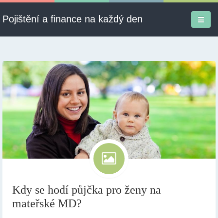
Pojištění a finance na každý den
Firmy a služby
Informace
Pojištění
Půjčky
Ekonomika
Kontakt
Kdy se hodí půjčka pro ženy na
mateřské MD?