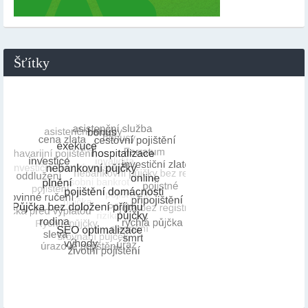
Šťítky