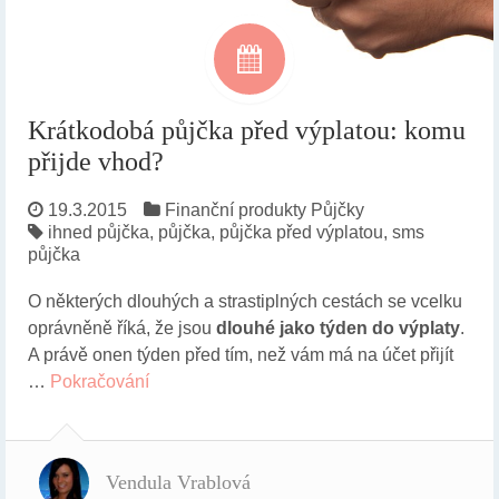
Krátkodobá půjčka před výplatou: komu
přijde vhod?
19.3.2015
Finanční produkty
Půjčky
ihned půjčka
,
půjčka
,
půjčka před výplatou
,
sms
půjčka
O některých dlouhých a strastiplných cestách se vcelku
oprávněně říká, že jsou
dlouhé jako týden do výplaty
.
A právě onen týden před tím, než vám má na účet přijít
…
Pokračování
Vendula Vrablová