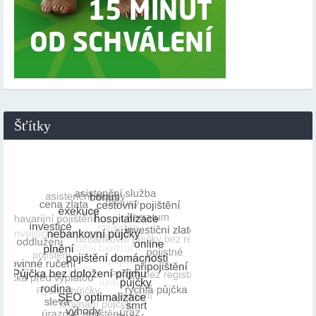
Šťítky