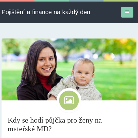
Pojištění a finance na každý den
Firmy a služby
Informace
Pojištění
Půjčky
Ekonomika
Kontakt
Kdy se hodí půjčka pro ženy na
mateřské MD?