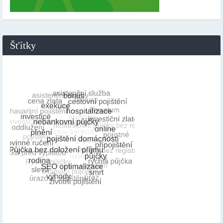
Šťítky