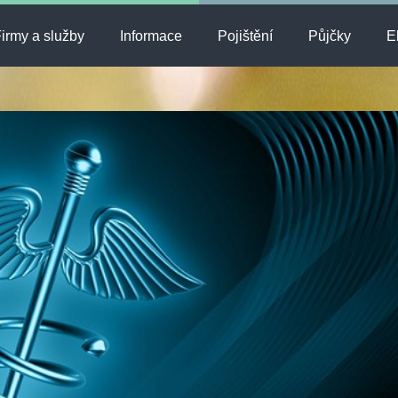
irmy a služby
Informace
Pojištění
Půjčky
E