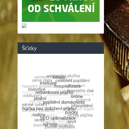
Šťítky