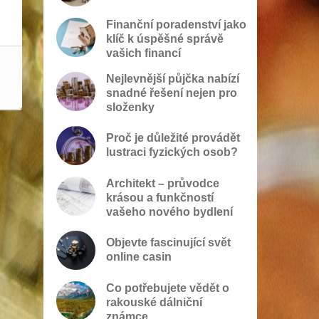
Finanční poradenství jako
klíč k úspěšné správě
vašich financí
Nejlevnější půjčka nabízí
snadné řešení nejen pro
složenky
Proč je důležité provádět
lustraci fyzických osob?
Architekt – průvodce
krásou a funkčností
vašeho nového bydlení
Objevte fascinující svět
online casin
Co potřebujete vědět o
rakouské dálniční
známce