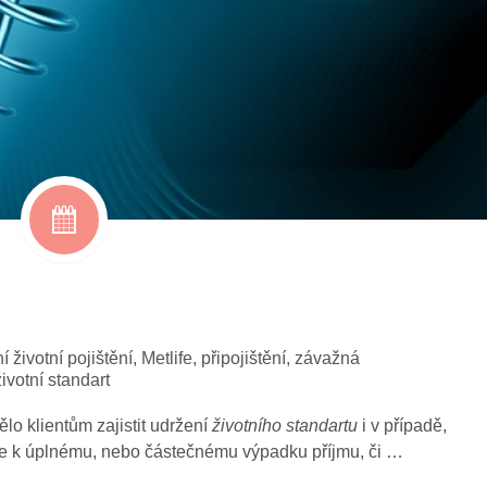
í životní pojištění
,
Metlife
,
připojištění
,
závažná
životní standart
lo klientům zajistit udržení
životního standartu
i v případě,
de k úplnému, nebo částečnému výpadku příjmu, či …