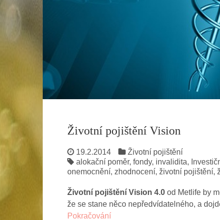
Životní pojištění Vision
19.2.2014
Životní pojištění
alokační poměr
,
fondy
,
invalidita
,
Investičn
onemocnění
,
zhodnocení
,
životní pojištění
,
Životní pojištění Vision 4.0
od Metlife by mě
že se stane něco nepředvídatelného, a doj
Pokračování