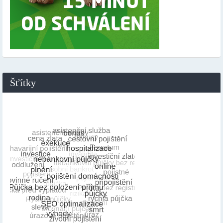
Šťítky