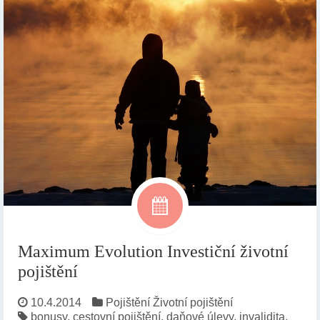
Maximum Evolution Investiční životní
pojištění
10.4.2014
Pojištění
Životní pojištění
bonusy
,
cestovní pojištění
,
daňové úlevy
,
invalidita
,